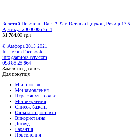
Золотий Перстень, Вага 2.32 г, Вставка Циркон, Розмір 17.5 :
З
Артикул 200000067614
2
31 784.00 грн
5
© Амфора 2013-2021
Instagram
Facebook
info@amfora-lviv.com
098 85 25 864
Замовити дзвінок
Для покупця
Мій профіль
Мої замовлення
Переглянуті товари
Мої звернення
Список бажань
Оплата та доставка
Використання
Догляд
Гарантія
Повернення