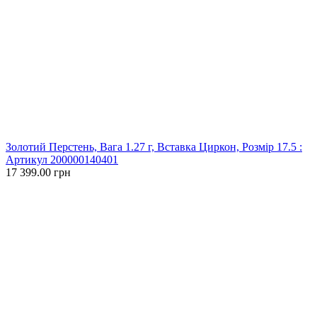
Золотий Перстень, Вага 1.27 г, Вставка Циркон, Розмір 17.5 :
Артикул 200000140401
17 399.00 грн