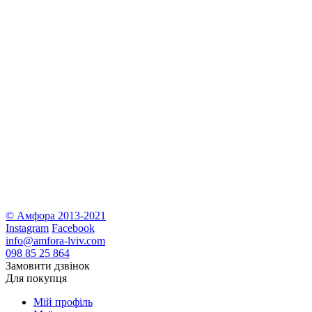
З
4
© Амфора 2013-2021
Instagram
Facebook
info@amfora-lviv.com
098 85 25 864
Замовити дзвінок
Для покупця
Мій профіль