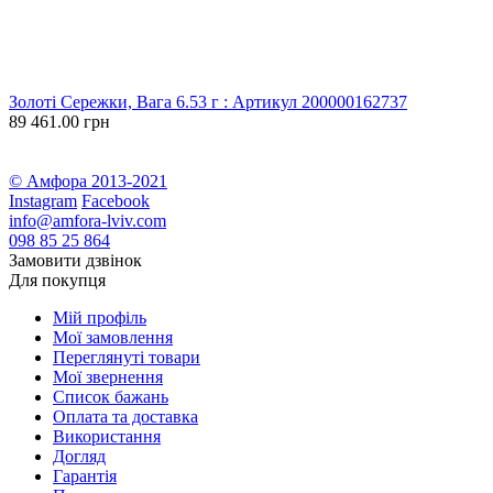
Золоті Сережки, Вага 6.53 г : Артикул 200000162737
З
89 461.00 грн
2
4
© Амфора 2013-2021
Instagram
Facebook
info@amfora-lviv.com
098 85 25 864
Замовити дзвінок
Для покупця
Мій профіль
Мої замовлення
Переглянуті товари
Мої звернення
Список бажань
Оплата та доставка
Використання
Догляд
Гарантія